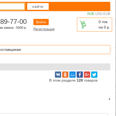
найти
RUB
USD
EUR
289-77-00
0 тов.
Войти
на
0
р.
 заказа - 5000 р.
Регистрация
оставщикам
В этом разделе
128
товаров