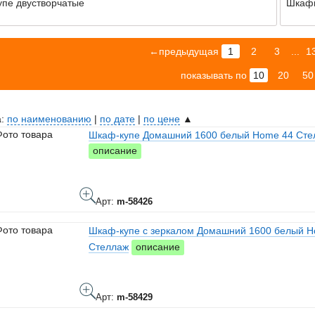
пе двустворчатые
Шкафы
←предыдущая
1
2
3
...
1
показывать по
10
20
50
а:
по наименованию
|
по дате
|
по цене
▲
Шкаф-купе Домашний 1600 белый Home 44 Сте
описание
Арт:
m-58426
Шкаф-купе с зеркалом Домашний 1600 белый H
Стеллаж
описание
Арт:
m-58429