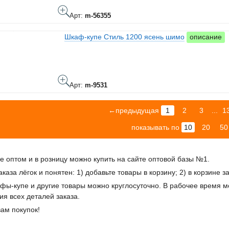
Арт:
m-56355
Шкаф-купе Стиль 1200 ясень шимо
описание
Арт:
m-9531
←предыдущая
1
2
3
...
1
показывать по
10
20
50
 оптом и в розницу можно купить на сайте оптовой базы №1.
аказа лёгок и понятен: 1) добавьте товары в корзину; 2) в корзине 
фы-купе и другие товары можно круглосуточно. В рабочее время 
ия всех деталей заказа.
ам покупок!