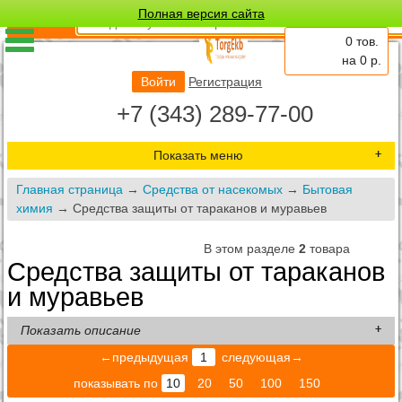
Полная версия сайта
Поиск:
0 тов.
на
0
р.
Войти
Регистрация
+7 (343) 289-77-00
Показать меню
Главная страница
→
Средства от насекомых
→
Бытовая
химия
→ Средства защиты от тараканов и муравьев
В этом разделе
2
товара
Средства защиты от тараканов
и муравьев
Показать описание
←предыдущая
1
следующая→
показывать по
10
20
50
100
150