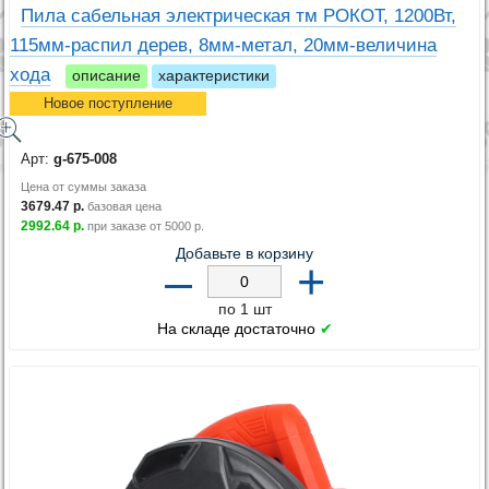
Пила сабельная электрическая тм РОКОТ, 1200Вт,
115мм-распил дерев, 8мм-метал, 20мм-величина
хода
описание
характеристики
Новое поступление
Арт:
g-675-008
Цена от суммы заказа
3679.47
р.
базовая цена
2992.64
р.
при заказе от
5000
р.
Добавьте в корзину
–
+
по 1 шт
На складе достаточно
✔