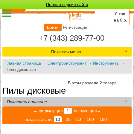
Полная версия сайта
Поиск:
0 тов.
на
0
р.
Войти
Регистрация
+7 (343) 289-77-00
Показать меню
Главная страница
→
Электроинструмент
→
Инструменты
→
Пилы дисковые
В этом разделе
2
товара
Пилы дисковые
Показать описание
←предыдущая
1
следующая→
показывать по
10
20
50
100
150