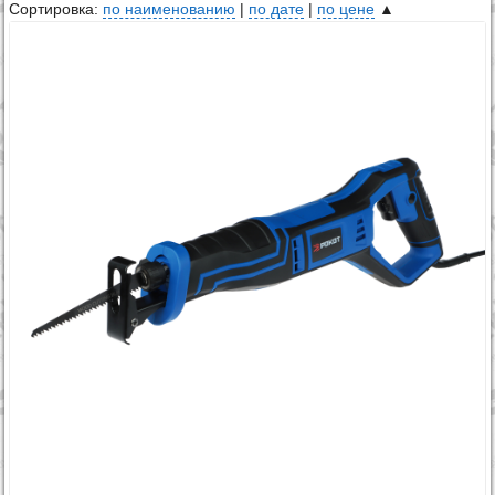
Сортировка:
по наименованию
|
по дате
|
по цене
▲