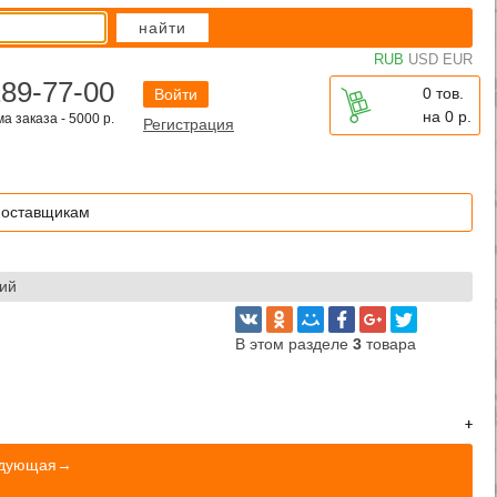
найти
RUB
USD
EUR
289-77-00
0 тов.
Войти
на
0
р.
 заказа - 5000 р.
Регистрация
оставщикам
ий
В этом разделе
3
товара
едующая→