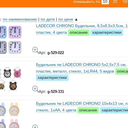
показывать по
10
20
50
а:
по наименованию
|
по дате
|
по цене
▲
LADECOR CHRONO Будильник, 8,5х8,5х3,5см, 1
пластик, 4 цвета
описание
характеристики
Арт:
g-529-022
Будильник тм LADECOR CHRONO 5x2,5x7,5 см,
пластик, металл, стекло, 1xLR44, 5 видов
опис
характеристики
Арт:
g-529-331
Будильник тм LADECOR CHRONO 10x4x13 см, пл
стекло, 1xAA, 4 цвета
описание
характеристи