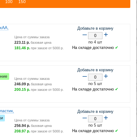
100
150
xAA,
Добавьте в корзину
–
+
Цена от суммы заказа
по 4 шт
223.11
р.
базовая цена
На складе достаточно
✔
181.46
р.
при заказе от
5000
р.
Добавьте в корзину
–
+
ание
Цена от суммы заказа
по 5 шт
246.09
р.
базовая цена
На складе достаточно
✔
200.15
р.
при заказе от
5000
р.
астик,
Добавьте в корзину
–
+
ки
Цена от суммы заказа
по 5 шт
256.94
р.
базовая цена
На складе достаточно
✔
208.97
р.
при заказе от
5000
р.