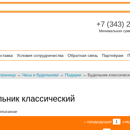
+7 (343) 
Минимальная сумма
ставка
Условия сотрудничества
Обратная связь
Партнёрам
П
страница
→
Часы и будильники
→
Подарки
→ Будильник классическ
льник классический
описание
←предыдущая
1
сл