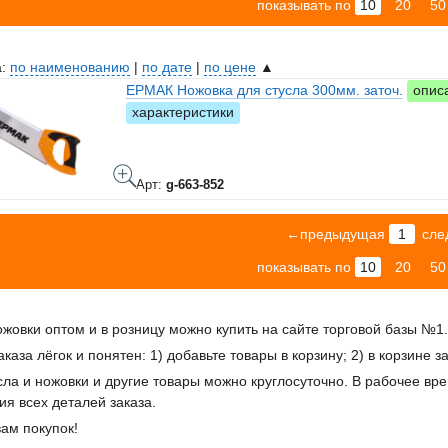
показывать по
10
20
50
а:
по наименованию
|
по дате
|
по цене
▲
ЕРМАК Ножовка для стусла 300мм. заточ.
опис
характеристики
Арт:
g-663-852
←предыдущая
1
сл
показывать по
10
20
50
ожовки оптом и в розницу можно купить на сайте торговой базы №1.
аказа лёгок и понятен: 1) добавьте товары в корзину; 2) в корзине 
сла и ножовки и другие товары можно круглосуточно. В рабочее в
ия всех деталей заказа.
ам покупок!