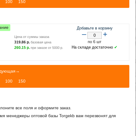
100
150
ание
Добавьте в корзину
–
+
Цена от суммы заказа
по 6 шт
319.86
р.
базовая цена
На складе достаточно
✔
260.15
р.
при заказе от
5000
р.
едующая→
100
150
запоните все поля и оформите заказ.
ремя менеджеры оптовой базы Torgekb вам перезвонят для