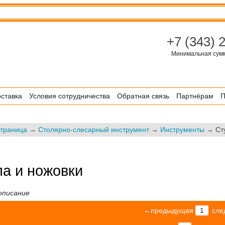
+7 (343) 
Минимальная сумма
ставка
Условия сотрудничества
Обратная связь
Партнёрам
П
страница
→
Столярно-слесарный инструмент
→
Инструменты
→ Сту
а и ножовки
описание
←предыдущая
1
сл