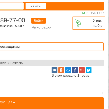
найти
RUB
USD
EUR
289-77-00
0 тов.
Войти
на
0
р.
 заказа - 5000 р.
Регистрация
оставщикам
сла и ножовки
В этом разделе
1
товар
едующая→